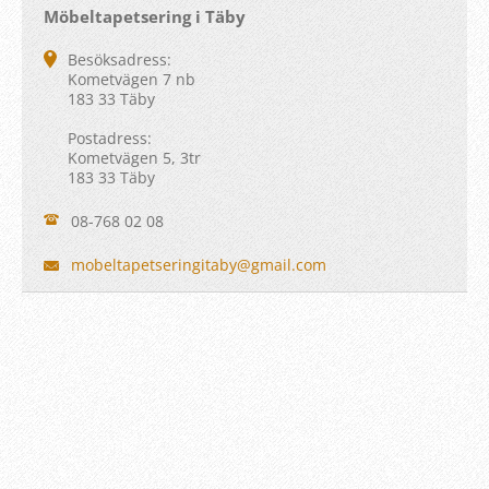
Möbeltapetsering i Täby
Besöksadress:
Kometvägen 7 nb
183 33 Täby
Postadress:
Kometvägen 5, 3tr
183 33 Täby
08-768 02 08
mobeltap
etsering
itaby@gm
ail.com