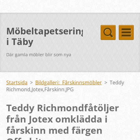
Möbeltapetsering
i Täby
Där gamla möbler blir som nya
Startsida
>
Bildgalleri: Fårskinnsmöbler
>
Teddy
Richmond,Jotex,Fårskinn.JPG
Teddy Richmondfåtöljer
från Jotex omklädda i
fårskinn med färgen