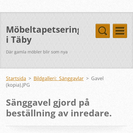
Möbeltapetsering
i Täby
Där gamla möbler blir som nya
Startsida
>
Bildgalleri: Sänggavlar
>
Gavel
(kopia).JPG
Sänggavel gjord på
beställning av inredare.