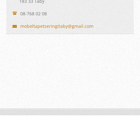
183 33 Täby
08-768 02 08
mobeltap
etsering
itaby@gm
ail.com
© 2014 All rights reserved.
Drivs med
Webnode