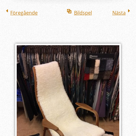
Föregående
Bildspel
Nästa