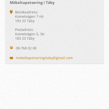
Möbeltapetsering i Täby
Besöksadress:
Kometvägen 7 nb
183 33 Täby
Postadress:
Kometvägen 5, 3tr
183 33 Täby
08-768 02 08
mobeltap
etsering
itaby@gm
ail.com